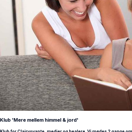
Klub 'Mere mellem himmel & jord'
Klub for Clairvoyante, medier og healere. Vi mødes 2 gange om