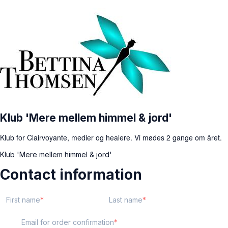
Klub 'Mere mellem himmel & jord'
Klub for Clairvoyante, medier og healere. Vi mødes 2 gange om året.
Klub 'Mere mellem himmel & jord'
Contact information
First name
Last name
Email for order confirmation