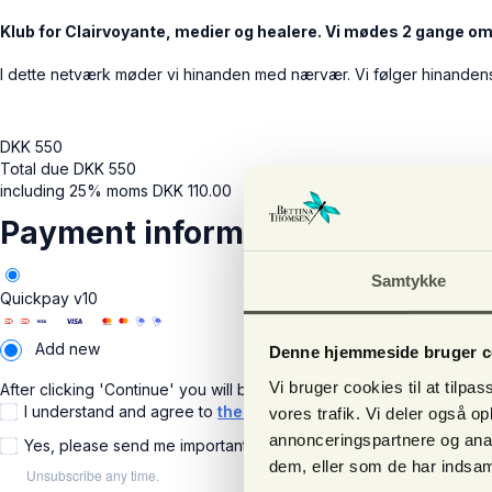
Klub for Clairvoyante, medier og healere. Vi mødes 2 gange om
I dette netværk møder vi hinanden med nærvær. Vi følger hinande
DKK
550
Total due
DKK
550
including 25% moms
DKK
110.00
Payment information
Samtykke
Quickpay v10
Add new
Denne hjemmeside bruger c
Vi bruger cookies til at tilpas
After clicking 'Continue' you will be redirected to complete your p
I understand and agree to
the terms
vores trafik. Vi deler også 
annonceringspartnere og anal
Yes, please send me important news and special offers via emai
dem, eller som de har indsaml
Unsubscribe any time.