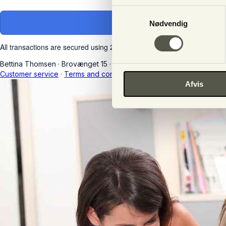
Samtykkevalg
Nødvendig
All transactions are secured using 256-bit encryption.
Bettina Thomsen
·
Brovænget 15
·
8250 Egå
·
Denmark
·
CVR nr. 28
Customer service
·
Terms and conditions
Afvis