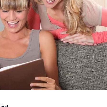
 året.