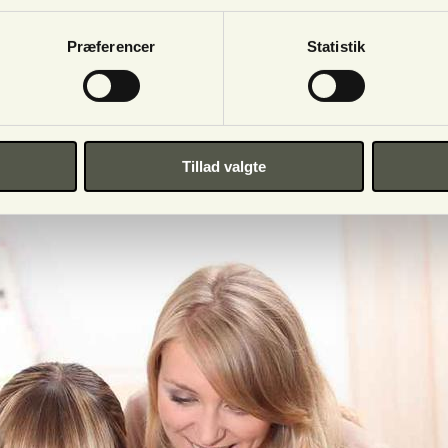
Continue
Præferencer
Statistik
063016
·
(+45) 25511063
Tillad valgte