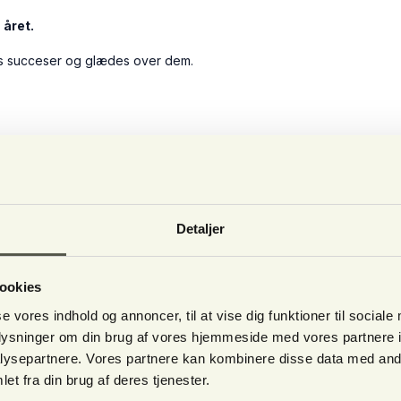
 året.
ns succeser og glædes over dem.
Detaljer
ookies
se vores indhold og annoncer, til at vise dig funktioner til sociale
urchase securely with Quickpay v10.
oplysninger om din brug af vores hjemmeside med vores partnere i
ysepartnere. Vores partnere kan kombinere disse data med andr
l
(recommended)
et fra din brug af deres tjenester.