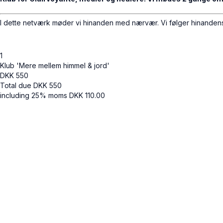
I dette netværk møder vi hinanden med nærvær. Vi følger hinande
1
Klub 'Mere mellem himmel & jord'
DKK
550
Total due
DKK
550
including 25% moms
DKK
110.00