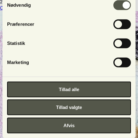
28063016
·
(+45) 25511063
Nødvendig
Customer service
·
Terms and conditions
Præferencer
Statistik
Marketing
Tillad alle
Tillad valgte
Afvis