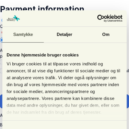
Payment information
Quickpay v10
Samtykke
Detaljer
Om
Add new
After clicking 'Continue' you will be redirected to complete your
Denne hjemmeside bruger cookies
purchase securely with Quickpay v10.
I understand and agree to
the terms
Vi bruger cookies til at tilpasse vores indhold og
annoncer, til at vise dig funktioner til sociale medier og til
Yes, please send me important news and special offers via email
(recommended)
at analysere vores trafik. Vi deler også oplysninger om
Unsubscribe any time.
din brug af vores hjemmeside med vores partnere inden
for sociale medier, annonceringspartnere og
analysepartnere. Vores partnere kan kombinere disse
Continue
data med andre oplysninger, du har givet dem, eller som
de har indsamlet fra din brug af deres tjenester.
All transactions are secured using 256-bit encryption.
Bettina Thomsen
·
Brovænget 15
·
8250 Egå
·
Denmark
·
CVR nr.
Samtykkevalg