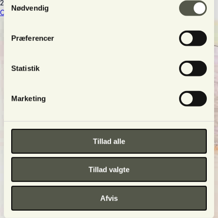
28063016
·
(+45) 25511063
Nødvendig
Customer service
·
Terms and conditions
Præferencer
Statistik
Marketing
Tillad alle
Tillad valgte
Afvis