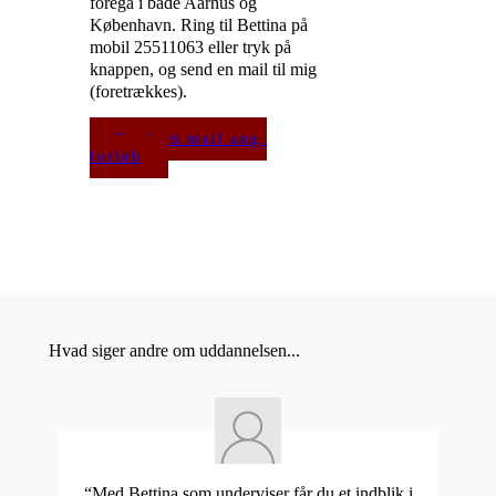
foregå i både Aarhus og
København. Ring til Bettina på
mobil 25511063 eller tryk på
knappen, og send en mail til mig
(foretrækkes).
Send en mail ang.
forløb
Hvad siger andre om uddannelsen...
“Med Bettina som underviser får du et indblik i