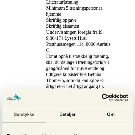
Litteraturlæsning
Minimum 5 træningspersoner
hjemme
Skriftlig opgave
Skriftlig eksamen
Undervisningen foregår fra kl.
9.30-17 i Lysets Hus,
Posthussmøgen 11c, 8000 Aarhus
C.
For at opnå tilstrækkelig træning,
skal du deltage i træningsforløb 1
gang/måned for nuværende og
tidligere kursister hos Bettina
Thomsen, som du kan købe ½
årligt eller hel årligt adgang til.
Køb ½ årlig eller hel-
årig adgang til
træningsaftner
Samtykke
Detaljer
Om