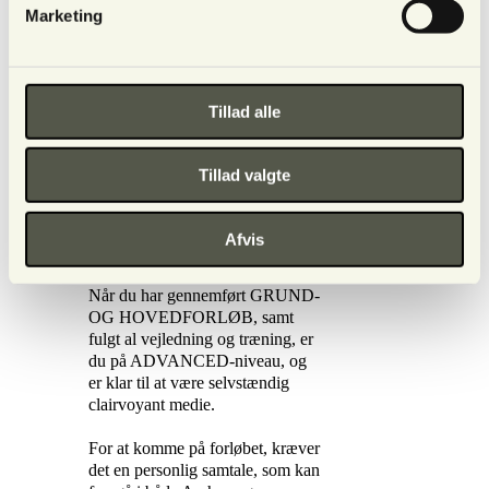
en klient, hvor både underviser
Marketing
og censor er til stede.
Clairvoyant-foreningen udpeger
censor)
Undervisningen foregår fra kl.
Tillad alle
9.30-17 i Lysets Hus,
Posthussmøgen 11c, 8000 Aarhus
C.
Tillad valgte
Den certificerede uddannelse
tager i alt 2 år. Ved afslutning af
både grund- og hovedmodul med
Afvis
bestået eksamen, kan du blive
optaget i Clairvoyant-foreningen.
Når du har gennemført GRUND-
OG HOVEDFORLØB, samt
fulgt al vejledning og træning, er
du på ADVANCED-niveau, og
er klar til at være selvstændig
clairvoyant medie.
For at komme på forløbet, kræver
det en personlig samtale, som kan