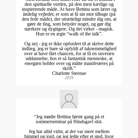
den spirituelle verden, på den mest kærlige og
inspirerende måde. At have Bettina som lærer og
åndelig vejleder, er som at få sin mor tilbage (på
den fede måde), der utrætteligt minder dig om, at
gøre de ting, som betyder noget, og gør dig
stærkere og dygtigere. Og det virker - magisk.
Hun er en ægte “walk of the talk”.
Og nej - jeg er ikke opfordret til at skrive dette
indlæg, jeg er bare så opfyldt af taknemmelighed
over at have fået chancen, for at få en suveræn
uddannelse, hos et så fantastisk menneske, at
energien bobler over og måtte manifesteres på
skrift.”
Charlotte Steenae
2019
“Jeg mødte Bettina første gang på et
sommerseminar på Hindsgavl slot.
Jeg har altid vidst, at der var mere mellem
himmel og jord, og jeg ledte efter et sted, hvor