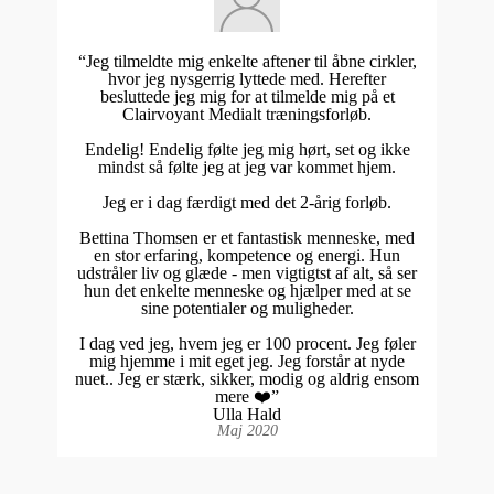
“Jeg tilmeldte mig enkelte aftener til åbne cirkler,
hvor jeg nysgerrig lyttede med. Herefter
besluttede jeg mig for at tilmelde mig på et
Clairvoyant Medialt træningsforløb.
Endelig! Endelig følte jeg mig hørt, set og ikke
mindst så følte jeg at jeg var kommet hjem.
Jeg er i dag færdigt med det 2-årig forløb.
Bettina Thomsen er et fantastisk menneske, med
en stor erfaring, kompetence og energi. Hun
udstråler liv og glæde - men vigtigtst af alt, så ser
hun det enkelte menneske og hjælper med at se
sine potentialer og muligheder.
I dag ved jeg, hvem jeg er 100 procent. Jeg føler
mig hjemme i mit eget jeg. Jeg forstår at nyde
nuet.. Jeg er stærk, sikker, modig og aldrig ensom
mere ❤️”
Ulla Hald
Maj 2020