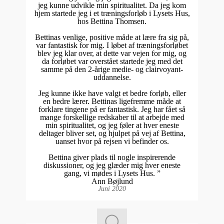
jeg kunne udvikle min spiritualitet. Da jeg kom
hjem startede jeg i et træningsforløb i Lysets Hus,
hos Bettina Thomsen.
Bettinas venlige, positive måde at lære fra sig på,
var fantastisk for mig. I løbet af træningsforløbet
blev jeg klar over, at dette var vejen for mig, og
da forløbet var overstået startede jeg med det
samme på den 2-årige medie- og clairvoyant-
uddannelse.
Jeg kunne ikke have valgt et bedre forløb, eller
en bedre lærer. Bettinas ligefremme måde at
forklare tingene på er fantastisk. Jeg har fået så
mange forskellige redskaber til at arbejde med
min spiritualitet, og jeg føler at hver eneste
deltager bliver set, og hjulpet på vej af Bettina,
uanset hvor på rejsen vi befinder os.
Bettina giver plads til nogle inspirerende
diskussioner, og jeg glæder mig hver eneste
gang, vi mødes i Lysets Hus. ”
Ann Bøjlund
Juni 2020