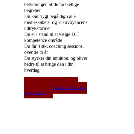
betydningen af de forskellige
begreber
Du kan trygt begå dig i alle
medieskabets- og clairvoyancens
udtryksformer
Du er i stand til at vælge DIT
kompetence område
Du får 4 stk. coaching sessions,
over de to år
Du styrker din intuition, og bliver
bedre til at bruge den i din
hverdag
Ja tak, jeg ønsker en
samtale vedr. dette forløb -
send mail