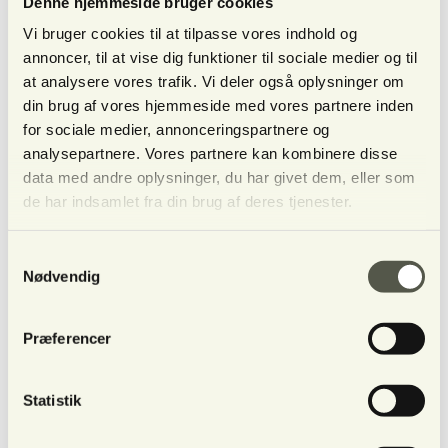
Denne hjemmeside bruger cookies
Vi bruger cookies til at tilpasse vores indhold og
annoncer, til at vise dig funktioner til sociale medier og til
at analysere vores trafik. Vi deler også oplysninger om
din brug af vores hjemmeside med vores partnere inden
for sociale medier, annonceringspartnere og
analysepartnere. Vores partnere kan kombinere disse
data med andre oplysninger, du har givet dem, eller som
de har indsamlet fra din brug af deres tjenester.
HOVEDFORLØB
Samtykkevalg
Selve hovedforløbet er
Nødvendig
fordelt
på 14 moduler, og kræver
flg.:
Personlig coaching af en time x
Præferencer
2
Litteraturlæsning
Minimum 30 træningspersoner
hjemme
Statistik
3 skriftlige opgaver
Mundtlig eksamen (sitting med