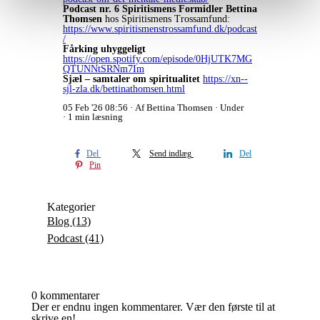
Podcast nr. 6 Spiritismens Formidler Bettina
Thomsen
hos Spiritismens Trossamfund:
https://www.spiritismenstrossamfund.dk/podcast
/
Fårking uhyggeligt
https://open.spotify.com/episode/0HjUTK7MG
QTUNNtSRNm7Im
Sjæl – samtaler om spiritualitet
https://xn--
sjl-zla.dk/bettinathomsen.html
05 Feb '26 08:56
Af Bettina Thomsen
Under
1 min læsning
Del
Send indlæg
Del
Pin
Kategorier
Blog
(13)
Podcast
(41)
0 kommentarer
Der er endnu ingen kommentarer. Vær den første til at
skrive en!