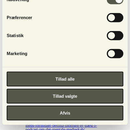
kommunikere
r
https://podcasts.apple.com/dk/podcast/404-
bettina-thomsen-n%C3%A5r-sj%C3%A6le-
kommunikerer-kanaliseringens/id1153074194?
Præferencer
i=1000738646374
MIN SPIRITUELLE OPLEVELSE ved Assia
Cavling:
MIN SPIRITUELLE OPLEVELSE
med Bettina Thomsen
Statistik
LYSLEVENDE episode 14 Clairvoyantens
vej
https://www.instagram.com/p/DSCm8mjAvYE/
Loven om tiltrækning afsnit 24
https://open.spotify.com/episode/2XUACf59Q
Marketing
MPMsR244MT3nY?
si=B305bN1jQqCxNv5RQTy8gw&nd=1&dlsi=
e25148151f0448f3
Loven om tiltrækning afsnit 69
https://fuglsangfrederik.podbean.com/e/mester-
manifestation-fra-dr%C3%B8m-til-virkelighed-
Tillad alle
med-frederik-greter-fuglsang/
Loven om tiltrækning afsnit 95
https://podcasts.apple.com/dk/podcast/95-
bettina-thomsen-skyts%C3%A5nd-og-brugen-
Tillad valgte
af-dem-praktiske/id1745452026?
i=1000739419826
Nova Magica podcast
Afdødekontakt og
clairvoyance - kommunikation med den
Afvis
åndelige verden | Bettina Thomsen
Spiritismens Trossamfund
https://www.spiritismenstrossamfund.dk/spiritis
mens-formidler-bettina-thomsen-er-gaest-i-
podcast-om-det-mentale-medieskab/