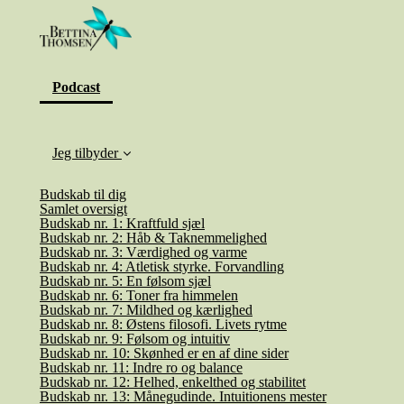
(current)
Podcast
Jeg tilbyder
Budskab til dig
Samlet oversigt
Budskab nr. 1: Kraftfuld sjæl
Budskab nr. 2: Håb & Taknemmelighed
Budskab nr. 3: Værdighed og varme
Budskab nr. 4: Atletisk styrke. Forvandling
Budskab nr. 5: En følsom sjæl
Budskab nr. 6: Toner fra himmelen
Budskab nr. 7: Mildhed og kærlighed
Budskab nr. 8: Østens filosofi. Livets rytme
Budskab nr. 9: Følsom og intuitiv
Budskab nr. 10: Skønhed er en af dine sider
Budskab nr. 11: Indre ro og balance
Budskab nr. 12: Helhed, enkelthed og stabilitet
Budskab nr. 13: Månegudinde. Intuitionens mester