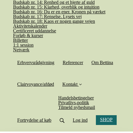
Budskab nr. 14: Renhed og et hjerte af guld
Budskab nr. 15: Klarhed, overblik og intuition
Budskab nr. 16: Du er en ener. Kronen på værket
Budskab nr. 17: Renselse. Lysets vej
Budskab nr. 18: Kaos er nogen gange vejen
Aktivitetskalender
Certificeret uddannelse
Forløb & kurser
Billetter
1:1 session
Netværk
Erhvervsrådgivning
Referencer
Om Bettina
Clairvoyance/afdød
Kontakt
Handelsbetingelser
Privatlivs-politik
Tilmeld nyhedsmail
SHOP
Fortrydelse af køb
Log ind