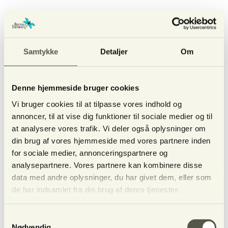
05 Feb '26 08:56
Af Bettina Thomsen
Under
1 min læsning
Samtykke
Detaljer
Om
Podcast lavet af andre med
Denne hjemmeside bruger cookies
Bettina
Vi bruger cookies til at tilpasse vores indhold og
annoncer, til at vise dig funktioner til sociale medier og til
at analysere vores trafik. Vi deler også oplysninger om
din brug af vores hjemmeside med vores partnere inden
for sociale medier, annonceringspartnere og
analysepartnere. Vores partnere kan kombinere disse
Link til podcasten TILFÆLDIGE MØDER
data med andre oplysninger, du har givet dem, eller som
længere nede
de har indsamlet fra din brug af deres tjenester.
Pilgrim – På rejse i troens univers. Tråden
til de døde
https://podcasts.apple.com/dk/podcast/tr%C3%
A5den-til-de-d%C3%B8de/id1509419549?
Samtykkevalg
i=1000745588430
Nødvendig
Lyden af et bedre liv afsnit 404 Når sjæle