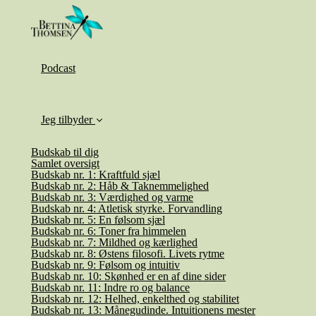
Podcast
Jeg tilbyder
Budskab til dig
Samlet oversigt
Budskab nr. 1: Kraftfuld sjæl
Budskab nr. 2: Håb & Taknemmelighed
Budskab nr. 3: Værdighed og varme
Budskab nr. 4: Atletisk styrke. Forvandling
Budskab nr. 5: En følsom sjæl
Budskab nr. 6: Toner fra himmelen
Budskab nr. 7: Mildhed og kærlighed
Budskab nr. 8: Østens filosofi. Livets rytme
Budskab nr. 9: Følsom og intuitiv
Budskab nr. 10: Skønhed er en af dine sider
Budskab nr. 11: Indre ro og balance
Budskab nr. 12: Helhed, enkelthed og stabilitet
Budskab nr. 13: Månegudinde. Intuitionens mester