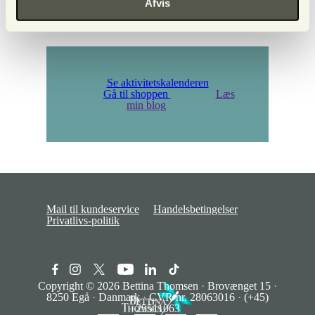
Afvis
Du kan altid framelde dig nyhedsmail
Se aktivitetskalenderen
Gå til shoppen
Læs
min blog
Mail til kundeservice
Handelsbetingelser
Privatlivs-politik
Copyright © 2026
Bettina Thomsen
·
Brovænget 15
·
8250 Egå
·
Danmark
·
CVR nr. 28063016
·
(+45)
25511063