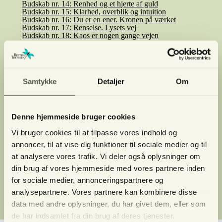
Budskab nr. 14: Renhed og et hjerte af guld
Budskab nr. 15: Klarhed, overblik og intuition
Budskab nr. 16: Du er en ener. Kronen på værket
Budskab nr. 17: Renselse. Lysets vej
Budskab nr. 18: Kaos er nogen gange vejen
Aktivitetskalender
Certificeret uddannelse
Forløb & kurser
Billetter
1:1 session
Samtykke
Detaljer
Om
Netværk
Erhvervsrådgivning
Referencer
Om Bettina
Denne hjemmeside bruger cookies
Vi bruger cookies til at tilpasse vores indhold og
Clairvoyance/afdød
Kontakt
annoncer, til at vise dig funktioner til sociale medier og til
at analysere vores trafik. Vi deler også oplysninger om
Handelsbetingelser
din brug af vores hjemmeside med vores partnere inden
Privatlivs-politik
(current)
Tilmeld nyhedsmail
for sociale medier, annonceringspartnere og
analysepartnere. Vores partnere kan kombinere disse
SHOP
Fortrydelse af køb
Log ind
data med andre oplysninger, du har givet dem, eller som
de har indsamlet fra din brug af deres tjenester.