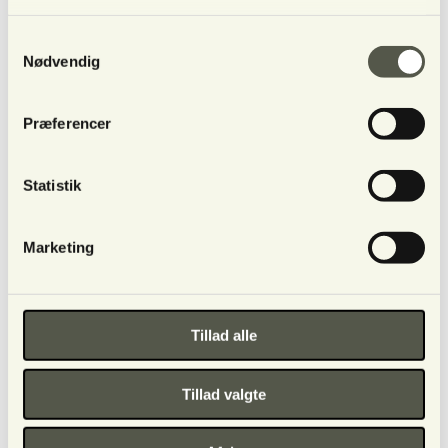
Samtykkevalg
Kontakt
Nødvendig
Handelsbetingelser
Privatlivs-politik
Tilmeld nyhedsmail
Præferencer
Tilmeld dig til mit nyhedsbrev
Statistik
Jeg sender mail ud ca. en gang hver måned
Få gode tilbud og nyhederne før andre
Marketing
Navn *
Tillad alle
Email *
Tillad valgte