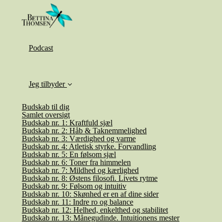
Podcast
Jeg tilbyder
Budskab til dig
Samlet oversigt
Budskab nr. 1: Kraftfuld sjæl
Budskab nr. 2: Håb & Taknemmelighed
Budskab nr. 3: Værdighed og varme
Budskab nr. 4: Atletisk styrke. Forvandling
Budskab nr. 5: En følsom sjæl
Budskab nr. 6: Toner fra himmelen
Budskab nr. 7: Mildhed og kærlighed
Budskab nr. 8: Østens filosofi. Livets rytme
Budskab nr. 9: Følsom og intuitiv
Budskab nr. 10: Skønhed er en af dine sider
Budskab nr. 11: Indre ro og balance
Budskab nr. 12: Helhed, enkelthed og stabilitet
Budskab nr. 13: Månegudinde. Intuitionens mester