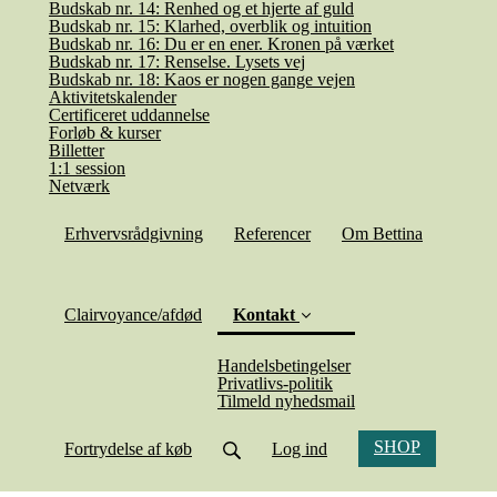
Budskab nr. 14: Renhed og et hjerte af guld
Budskab nr. 15: Klarhed, overblik og intuition
Budskab nr. 16: Du er en ener. Kronen på værket
Budskab nr. 17: Renselse. Lysets vej
Budskab nr. 18: Kaos er nogen gange vejen
Aktivitetskalender
Certificeret uddannelse
Forløb & kurser
Billetter
1:1 session
Netværk
Erhvervsrådgivning
Referencer
Om Bettina
(current)
Clairvoyance/afdød
Kontakt
Handelsbetingelser
Privatlivs-politik
Tilmeld nyhedsmail
SHOP
Fortrydelse af køb
Log ind