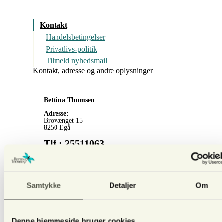
Kontakt
Handelsbetingelser
Privatlivs-politik
Tilmeld nyhedsmail
Kontakt, adresse og andre oplysninger
Bettina Thomsen
Adresse:
Brovænget 15
8250 Egå
Tlf.: 25511063
E-mail:
Mailto@bettinathomsen.dk
CVR-nr.:
28063016
Arbejdernes Landsbank
Samtykke
Detaljer
Om
reg.nr. 5440
konto nr. 0000247181
Denne hjemmeside bruger cookies