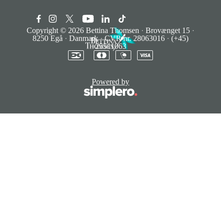
Copyright © 2026
Bettina Thomsen
·
Brovænget 15
·
8250 Egå
·
Danmark
·
CVR nr. 28063016
·
(+45)
25511063
Powered by