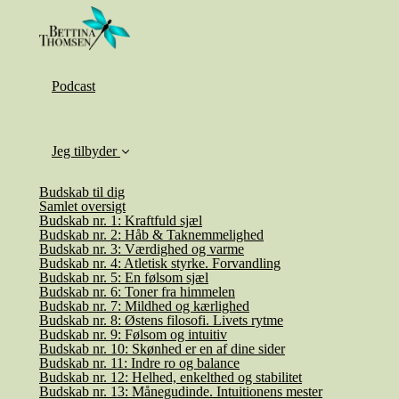
Podcast
Jeg tilbyder
Budskab til dig
Samlet oversigt
Budskab nr. 1: Kraftfuld sjæl
Budskab nr. 2: Håb & Taknemmelighed
Budskab nr. 3: Værdighed og varme
Budskab nr. 4: Atletisk styrke. Forvandling
Budskab nr. 5: En følsom sjæl
Budskab nr. 6: Toner fra himmelen
Budskab nr. 7: Mildhed og kærlighed
Budskab nr. 8: Østens filosofi. Livets rytme
Budskab nr. 9: Følsom og intuitiv
Budskab nr. 10: Skønhed er en af dine sider
Budskab nr. 11: Indre ro og balance
Budskab nr. 12: Helhed, enkelthed og stabilitet
Budskab nr. 13: Månegudinde. Intuitionens mester