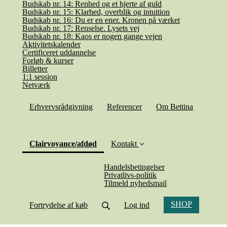
Budskab nr. 14: Renhed og et hjerte af guld
Budskab nr. 15: Klarhed, overblik og intuition
Budskab nr. 16: Du er en ener. Kronen på værket
Budskab nr. 17: Renselse. Lysets vej
Budskab nr. 18: Kaos er nogen gange vejen
Aktivitetskalender
Certificeret uddannelse
Forløb & kurser
Billetter
1:1 session
Netværk
Erhvervsrådgivning
Referencer
Om Bettina
(current)
Clairvoyance/afdød
Kontakt
Handelsbetingelser
Privatlivs-politik
Tilmeld nyhedsmail
SHOP
Fortrydelse af køb
Log ind