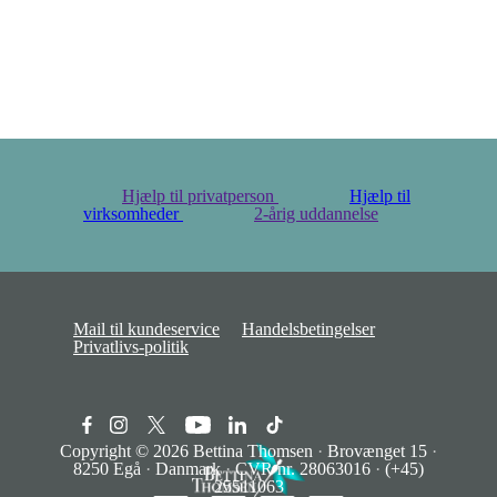
Hjælp til privatperson
Hjælp til
virksomheder
2-årig uddannelse
Mail til kundeservice
Handelsbetingelser
Privatlivs-politik
Copyright © 2026
Bettina Thomsen
·
Brovænget 15
·
8250 Egå
·
Danmark
·
CVR nr. 28063016
·
(+45)
25511063