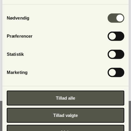
Har du ikke allerede aftalt en tid, kan dette gøres
via
mail
.
Glæder mig til på hjælpe dig!
Samtykkevalg
Nødvendig
Præferencer
Statistik
Marketing
Tillad alle
Tillad valgte
Leder af Lysets hus
Jeg er leder af Lysets Hus, og har været det siden
1996. Jeg har sideløbende med Lysets Hus, og et job i
en privat virksomhed, udviklet mine