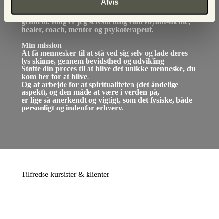
Afvis
spirituelle/mediale evner. I 2004 startede jeg mit eget
firma, til at afvikle mine spirituelle aktiviteter
gennem. Idag er jeg selvstændig clairvoyant-medie,
healer, coach, mentor og psykoterapeut.
Min mission
At få mennesker til at stå ved sig selv og lade deres
lys skinne, gennem bevidsthed og udvikling
Støtte din proces til at blive det unikke menneske, du
kom her for at blive.
Og at arbejde for at spiritualiteten (det åndelige
aspekt), og den måde at være i verden på,
er lige så anerkendt og vigtigt, som det fysiske, både
personligt og indenfor erhverv.
Tilfredse kursister & klienter