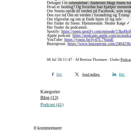
Deltager i tv udsendelser: Åndernes Magt Steen fort
Hvad er healing? Og hvordan han hjælper mennes
Om Steens opråb til verden på Facebook, som noge
Den nye tid Om en verden i forandring og Trump
Om tilgivelse og om at finde hjem til sig selv
Her finder du Steen: Hjemmeside: Healer Køge ✓ S
Her finder du podcasten:
Spotify:
https://open.spotify.com/episode/13k
Apple podcast:
https://podcasts.apple.com/us/pod
YouTube:
https://youtu.be/Iy47L7YuiqE
Buzzsprout:
https://www.buzzsprout.com/2404236
06 Jul '26 11:47
Af Bettina Thomsen
Under
Podcas
Del
Send indlæg
Del
Kategorier
Blog
(13)
Podcast
(41)
0 kommentarer