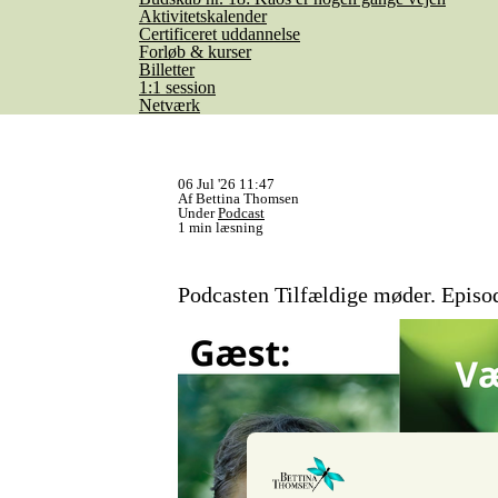
Aktivitetskalender
Certificeret uddannelse
Forløb & kurser
Billetter
1:1 session
Netværk
06 Jul '26 11:47
Af Bettina Thomsen
Under
Podcast
1 min læsning
Podcasten Tilfældige møder. Episo