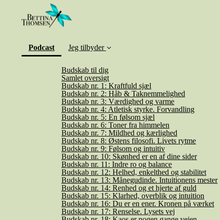
(current)
Podcast
Jeg tilbyder
Budskab til dig
Samlet oversigt
Budskab nr. 1: Kraftfuld sjæl
Budskab nr. 2: Håb & Taknemmelighed
Budskab nr. 3: Værdighed og varme
Budskab nr. 4: Atletisk styrke. Forvandling
Budskab nr. 5: En følsom sjæl
Budskab nr. 6: Toner fra himmelen
Budskab nr. 7: Mildhed og kærlighed
Budskab nr. 8: Østens filosofi. Livets rytme
Budskab nr. 9: Følsom og intuitiv
Budskab nr. 10: Skønhed er en af dine sider
Budskab nr. 11: Indre ro og balance
Budskab nr. 12: Helhed, enkelthed og stabilitet
Budskab nr. 13: Månegudinde. Intuitionens mester
Budskab nr. 14: Renhed og et hjerte af guld
Budskab nr. 15: Klarhed, overblik og intuition
Budskab nr. 16: Du er en ener. Kronen på værket
Budskab nr. 17: Renselse. Lysets vej
Budskab nr. 18: Kaos er nogen gange vejen