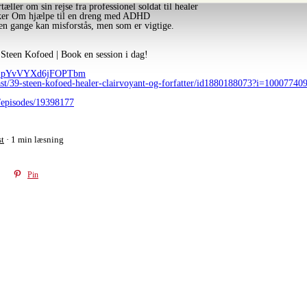
æller om sin rejse fra professionel soldat til healer
ker Om hjælpe til en dreng med ADHD
n gange kan misforstås, men som er vigtige.
teen Kofoed | Book en session i dag!
oHoSpYvVYXd6jFOPTbm
cast/39-steen-kofoed-healer-clairvoyant-og-forfatter/id1880188073?i=10007740
/episodes/19398177
t
1 min læsning
Pin