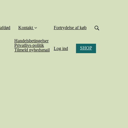
/afdød
Kontakt
Fortrydelse af køb
Handelsbetingelser
Privatlivs-politik
SHOP
Log ind
Tilmeld nyhedsmail