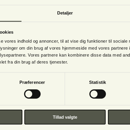
Detaljer
ookies
se vores indhold og annoncer, til at vise dig funktioner til sociale
oplysninger om din brug af vores hjemmeside med vores partnere i
ysepartnere. Vores partnere kan kombinere disse data med andr
et fra din brug af deres tjenester.
Præferencer
Statistik
ur,
plag),Sjælens Univers” CD’en: Trylleblomst, til børn,
Tillad valgte
 udvikler en boks med healingsbilleder og fokuskort
 2014 deltage i tv programmerne: Fornemmelse for mord 2008 konsulent på tv 
d 2001 –