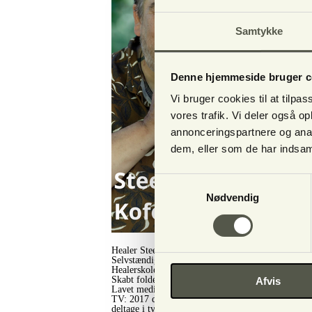
Samtykke
Denne hjemmeside bruger c
Vi bruger cookies til at tilpas
vores trafik. Vi deler også 
annonceringspartnere og anal
dem, eller som de har indsaml
Samtykkevalg
Nødvendig
Healer Steen Kofoed – din spirituelle healer
Selvstændig virksomhed:
Healerskolen 1988 Bøger: Nærvær, “Paradis tur/ret
Skabt folderen: “Healing, hvad er det?” (Nu i 5. o
Afvis
Lavet meditationen: “Springvandsmeditation” 2020
TV: 2017 deltage i tv programmerne: Helbrederne
deltage i tv programmerne: Fornemmelse for mor