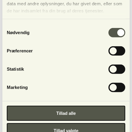
data med andre oplysninger, du har givet dem, eller som
de har indsamlet fra din brug af deres tjenester.
De 7 Energiers Orakel Kort
Sættet består af 49 smukke kort på dansk med
dansk guidebog - Lavet af Collette Baron-Reid
Samtykkevalg
Nødvendig
Præferencer
Statistik
Marketing
Tillad alle
Del
Send indlæg
Del
Pin
Tillad valgte