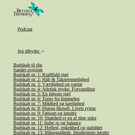
Podcast
Jeg tilbyder
Budskab til dig
Samlet oversigt
Budskab nr. 1: Kraftfuld sjæl
Budskab nr. 2: Håb & Taknemmelighed
Budskab nr. 3: Værdighed og varme
Budskab nr. 4: Atletisk styrke. Forvandling
Budskab nr. 5: En følsom sjæl
Budskab nr. 6: Toner fra himmelen
Budskab nr. 7: Mildhed og kærlighed
Budskab nr. 8: Østens filosofi. Livets rytme
Budskab nr. 9: Følsom og intuitiv
Budskab nr. 10: Skønhed er en af dine sider
Budskab nr. 11: Indre ro og balance
Budskab nr. 12: Helhed, enkelthed og stabilitet
Budskab nr. 13: Månegudinde. Intuitionens mester