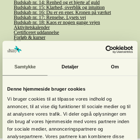
Budskab nr. 14: Renhed og et hjerte af guld
Budskab nr. 15: Klarhed, overblik og intuition
Budskab nr. 16: Du er en ener. Kronen på værket
Budskab nr. 17: Renselse. Lysets vej
Budskab nr. 18: Kaos er nogen gange vejen
Aktivitetskalender
Certificeret uddannelse
Forløb & kurser
Billetter
1:1 session
Netværk
Erhvervsrådgivning
Referencer
Om Bettina
Samtykke
Detaljer
Om
Clairvoyance/afdød
Kontakt
Denne hjemmeside bruger cookies
Vi bruger cookies til at tilpasse vores indhold og
Handelsbetingelser
annoncer, til at vise dig funktioner til sociale medier og til
Privatlivs-politik
Tilmeld nyhedsmail
at analysere vores trafik. Vi deler også oplysninger om
din brug af vores hjemmeside med vores partnere inden
SHOP
Fortrydelse af køb
Log ind
for sociale medier, annonceringspartnere og
analysepartnere. Vores partnere kan kombinere disse