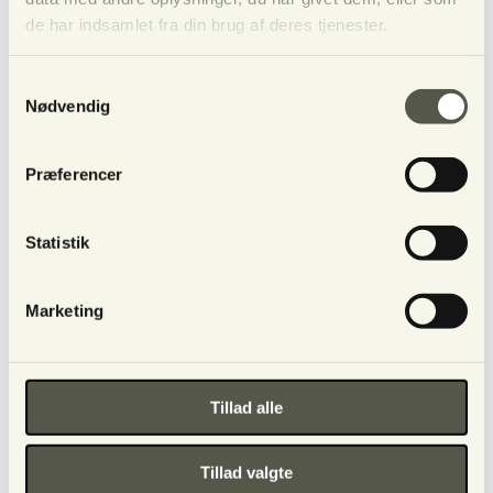
de har indsamlet fra din brug af deres tjenester.
Den åndelige virkelighed
Forfatter Jens Johansen
En lærerbog fra ånder til mennesker
Samtykkevalg
Nødvendig
Præferencer
Statistik
Marketing
Tillad alle
Del
Send indlæg
Del
Tillad valgte
Pin