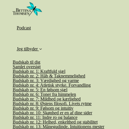
Podcast
Jeg tilbyder
Budskab til dig
Samlet oversigt
Budskab nr. 1: Kraftfuld sjæl
Budskab nr. 2: Håb & Taknemmelighed
Budskab nr. 3: Værdighed og varme
Budskab nr. 4: Atletisk styrke. Forvandling
Budskab nr. 5: En følsom sjæl
Budskab nr. 6: Toner fra himmelen
Budskab nr. 7: Mildhed og kærlighed
Budskab nr. 8: Østens filosofi. Livets rytme
Budskab nr. 9: Følsom og intuitiv
Budskab nr. 10: Skønhed er en af dine sider
Budskab nr. 11: Indre ro og balance
Budskab nr. 12: Helhed, enkelthed og stabilitet
Budskab nr. 13: Månegudinde. Intuitionens mester