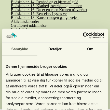
Budskab nr. 14: Renhed og et hjerte af guld
Budskab nr. 15: Klarhed, overblik og intuition
Budskab nr. 16: Du er en ener. Kronen på værket
Budskab nr. 17: Renselse. Lysets vej
Budskab nr. 18: Kaos er nogen gange vejen
Aktivitetskalender
Certificeret uddannelse
Forløb & kurser
Billetter
1:1 session
Netværk
Samtykke
Detaljer
Om
Erhvervsrådgivning
Referencer
Om Bettina
Denne hjemmeside bruger cookies
Clairvoyance/afdød
Kontakt
Vi bruger cookies til at tilpasse vores indhold og
annoncer, til at vise dig funktioner til sociale medier og til
Handelsbetingelser
Privatlivs-politik
at analysere vores trafik. Vi deler også oplysninger om
Tilmeld nyhedsmail
din brug af vores hjemmeside med vores partnere inden
for sociale medier, annonceringspartnere og
SHOP
Fortrydelse af køb
Log ind
analysepartnere. Vores partnere kan kombinere disse
data med andre oplysninger, du har givet dem, eller som