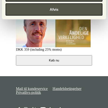
Afvis
DKK
359
(including 25% moms)
Køb nu
Mail til kundeservice
Handelsbetingelser
Privatlivs-politik