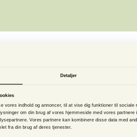
 dit spirituelle skattekammer.
t for mig?
fat på det?
ønsker redskaber til at komme videre.
Detaljer
ds til at udfolde sig.
 med at åbne døren til dit spirituelle skattekammer.
eter.
ookies
se vores indhold og annoncer, til at vise dig funktioner til sociale
oplysninger om din brug af vores hjemmeside med vores partnere i
dpakke. Du får kaffe/te formiddag og eftermiddag
ysepartnere. Vores partnere kan kombinere disse data med andr
et fra din brug af deres tjenester.
Pin