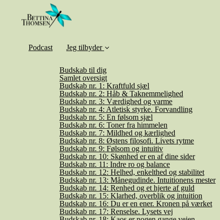
Podcast
Jeg tilbyder
Budskab til dig
Samlet oversigt
Budskab nr. 1: Kraftfuld sjæl
Budskab nr. 2: Håb & Taknemmelighed
Budskab nr. 3: Værdighed og varme
Budskab nr. 4: Atletisk styrke. Forvandling
Budskab nr. 5: En følsom sjæl
Budskab nr. 6: Toner fra himmelen
Budskab nr. 7: Mildhed og kærlighed
Budskab nr. 8: Østens filosofi. Livets rytme
Budskab nr. 9: Følsom og intuitiv
Budskab nr. 10: Skønhed er en af dine sider
Budskab nr. 11: Indre ro og balance
Budskab nr. 12: Helhed, enkelthed og stabilitet
Budskab nr. 13: Månegudinde. Intuitionens mester
Budskab nr. 14: Renhed og et hjerte af guld
Budskab nr. 15: Klarhed, overblik og intuition
Budskab nr. 16: Du er en ener. Kronen på værket
Budskab nr. 17: Renselse. Lysets vej
Budskab nr. 18: Kaos er nogen gange vejen