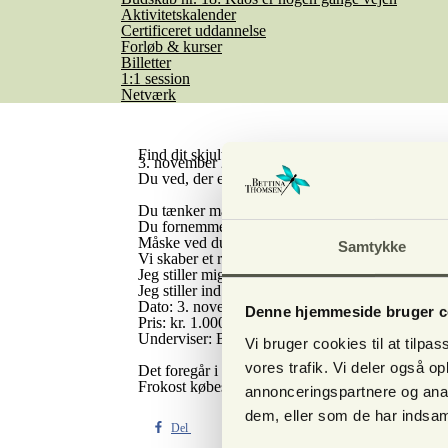
Aktivitetskalender
Certificeret uddannelse
Forløb & kurser
Billetter
1:1 session
Netværk
Find dit skjulte potentiale
3. november 2026. 1-dags-kursus. Få åbnet op for
Du ved, der er mere mellem himmel og jord.
Du tænker måske: Er det der spirituelle mon noge
Du fornemmer et potentiale, men hvordan får jeg 
Måske ved du lidt, og er interesseret i mere, og 
Samtykke
Vi skaber et rum af glæde og et fællesskab med pla
Jeg stiller mig til rådighed for dig, og
hjælper dig
Jeg stiller ind på dig, og ser dine styrker og kvalit
Dato: 3. november 2026 kl. 10 - 16.
Denne hjemmeside bruger c
Pris: kr. 1.000,-
Underviser: Bettina Thomsen
Vi bruger cookies til at tilpas
vores trafik. Vi deler også 
Det foregår i
Lysets Hus
Frokost købes ude i byen eller du medbringer ma
annonceringspartnere og anal
dem, eller som de har indsaml
Del
Send indlæg
Del